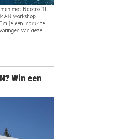
amen met NootroFit
O)MAN workshop
m je een indruk te
rvaringen van deze
EN? Win een