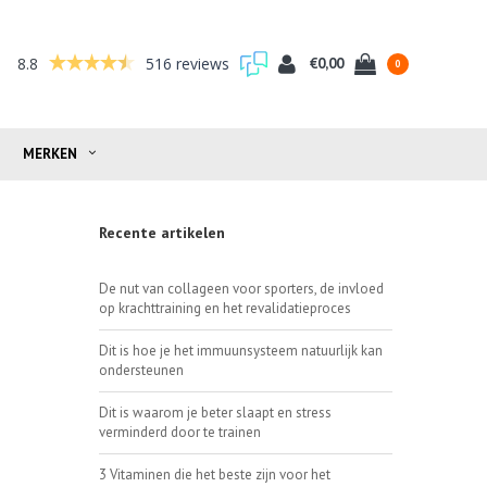
8.8
516 reviews
€0,00
0
MERKEN
Recente artikelen
De nut van collageen voor sporters, de invloed
op krachttraining en het revalidatieproces
Dit is hoe je het immuunsysteem natuurlijk kan
ondersteunen
Dit is waarom je beter slaapt en stress
verminderd door te trainen
3 Vitaminen die het beste zijn voor het