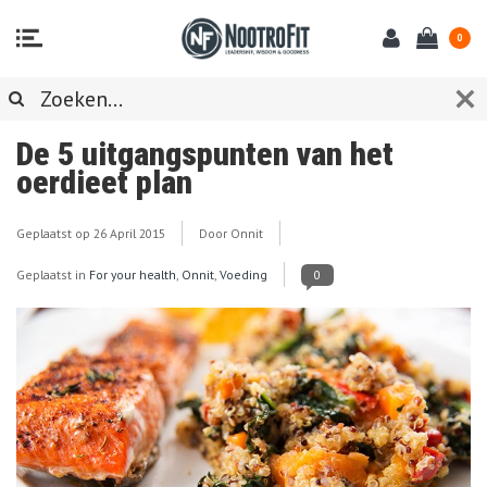
0
De 5 uitgangspunten van het
oerdieet plan
Geplaatst op
26 April 2015
Door Onnit
Geplaatst in
For your health
,
Onnit
,
Voeding
0