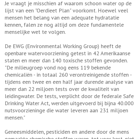
Je vraagt je misschien af waarom schoon water op de
lijst van een "Oerdieet Plan" voorkomt. Hoewel veel
mensen het belang van een adequate hydratatie
kennen, falen ze nog altijd om deze fundamentele
menselijke wet te volgen.
De EWG (Environmental Working Group) heeft de
openbare watervoorziening getest in 42 Amerikaanse
staten en meer dan 140 toxische stoffen gevonden.
"De milieugroep vond nog eens 119 bekende
chemicaliën - in totaal 260 verontreinigende stoffen -
tijdens een twee en een half jaar durende analyse van
meer dan 22 miljoen tests over de kwaliteit van
leidingwater. De tests, verplicht door de federale Safe
Drinking Water Act, werden uitgevoerd bij bijna 40.000
nutsvoorzieninge die water leveren aan 231 miljoen
mensen."
Geneesmiddelen, pesticiden en andere door de mens
gemaakte chemische stoffen waren, tot voor kort, niet