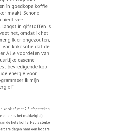
en in goedkope koffie
ker maakt. Schone
n biedt veel
 laagst in gifstoffen is
 weet het, omdat ik het
 meng ik er ongezouten,
t van kokosolie dat de
ter. Alle voordelen van
urlijke caseïne
eest bevredigende kop
dige energie voor
rogrammeer ik mijn
rgie!”
de kook af, met 2,5 afgestreken
anse pers is het makkelijkst)
an de hete koffie. Het is sterke
meerdere dagen naar een hogere