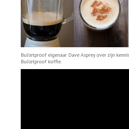
Bulletproof eigenaar Dave Asprey over zijn kenn
Bulletproof koffie.