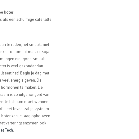
ee boter
is als een schuimige café latte
aan te raden, het smaakt niet
eker toe omdat maïs of soja
 mengen niet goed, smaakt
oter is veel gezonder dan
liseert het! Begin je dag met
e veel energie geven. De
n hormonen te maken. De
chaam is zo uitgehongerd van
ijgen. Je lichaam moet wennen
 dieet leven, zal je systeem
d boter kan je laag opbouwen
met verteringsenzymen ook
gesTech
.