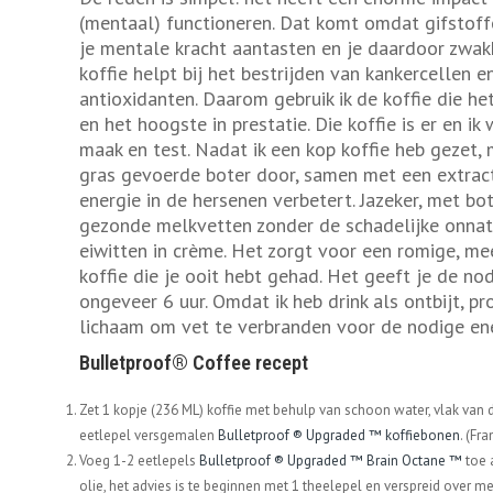
(mentaal) functioneren. Dat komt omdat gifstoff
je mentale kracht aantasten en je daardoor zwak
koffie helpt bij het bestrijden van kankercellen e
antioxidanten. Daarom gebruik ik de koffie die het
en het hoogste in prestatie. Die koffie is er en ik
maak en test. Nadat ik een kop koffie heb gezet,
gras gevoerde boter door, samen met een extrac
energie in de hersenen verbetert. Jazeker, met bo
gezonde melkvetten zonder de schadelijke onnatu
eiwitten in crème. Het zorgt voor een romige, m
koffie die je ooit hebt gehad. Het geeft je de no
ongeveer 6 uur. Omdat ik heb drink als ontbijt, p
lichaam om vet te verbranden voor de nodige ene
Bulletproof® Coffee recept
Zet 1 kopje (236 ML) koffie met behulp van schoon water, vlak van 
eetlepel versgemalen
Bulletproof ® Upgraded ™ koffiebonen
. (Fr
Voeg 1-2 eetlepels
Bulletproof ® Upgraded ™ Brain Octane ™
toe a
olie, het advies is te beginnen met 1 theelepel en verspreid over 