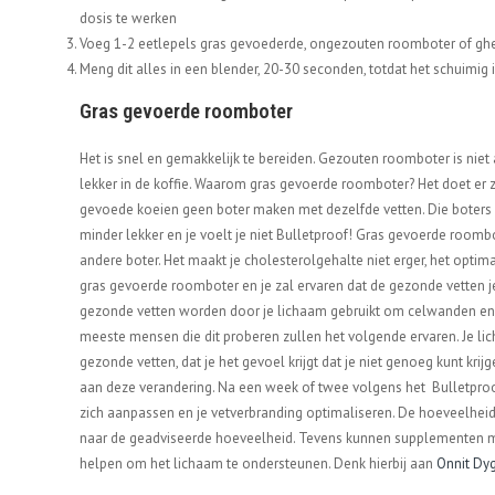
dosis te werken
Voeg 1-2 eetlepels gras gevoederde, ongezouten roomboter of gh
Meng dit alles in een blender, 20-30 seconden, totdat het schuimig 
Gras gevoerde roomboter
H
et is snel en gemakkelijk te bereiden. Gezouten roomboter is niet 
lekker in de koffie.
Waarom gras gevoerde roomboter? Het doet er z
gevoede koeien geen boter maken met dezelfde vetten. Die boters
minder lekker en je voelt je niet Bulletproof! Gras gevoerde roomb
andere boter. Het maakt je cholesterolgehalte niet erger, het optima
gras gevoerde roomboter en je zal ervaren dat de gezonde vetten j
gezonde vetten worden door je lichaam gebruikt om celwanden e
meeste mensen die dit proberen zullen het volgende ervaren. Je li
gezonde vetten, dat je het gevoel krijgt dat je niet genoeg kunt kr
aan deze verandering. Na een week of twee volgens het Bulletproof
zich aanpassen en je vetverbranding optimaliseren. De hoeveelhei
naar de geadviseerde hoeveelheid. Tevens kunnen supplementen 
helpen om het lichaam te ondersteunen. Denk hierbij aan
Onnit Dy