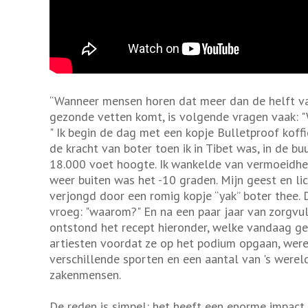
“Wanneer mensen horen dat meer dan de helft van
gezonde vetten komt, is volgende vragen vaak: 
" Ik begin de dag met een kopje Bulletproof koffie
de kracht van boter toen ik in Tibet was, in de bu
18.000 voet hoogte. Ik wankelde van vermoeidhei
weer buiten was het -10 graden. Mijn geest en li
verjongd door een romig kopje “yak” boter thee. D
vroeg: "waarom?" En na een paar jaar van zorgvu
ontstond het recept hieronder, welke vandaag ge
artiesten voordat ze op het podium opgaan, wer
verschillende sporten en een aantal van 's werel
zakenmensen.
De reden is simpel: het heeft een enorme impact 