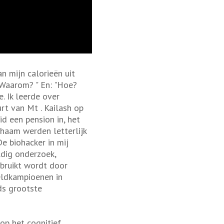
 mijn calorieën uit
"Waarom? " En: "Hoe?
. Ik leerde over
urt van Mt . Kailash op
d een pension in, het
chaam werden letterlijk
e biohacker in mij
ldig onderzoek,
bruikt wordt door
eldkampioenen in
ds grootste
op het cognitief