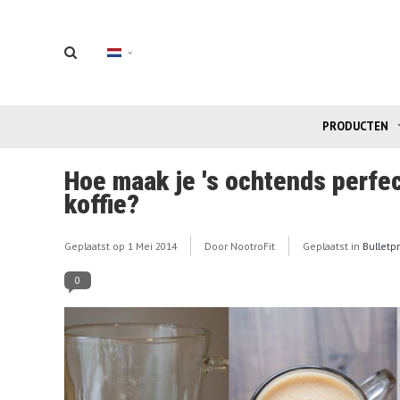
PRODUCTEN
Hoe maak je 's ochtends perfec
koffie?
Geplaatst op
1 Mei 2014
Door NootroFit
Geplaatst in
Bulletp
0