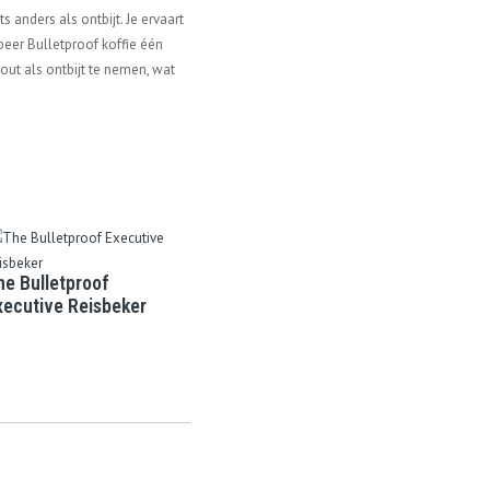
anders als ontbijt. Je ervaart
beer Bulletproof koffie één
out als ontbijt te nemen, wat
he Bulletproof
xecutive Reisbeker