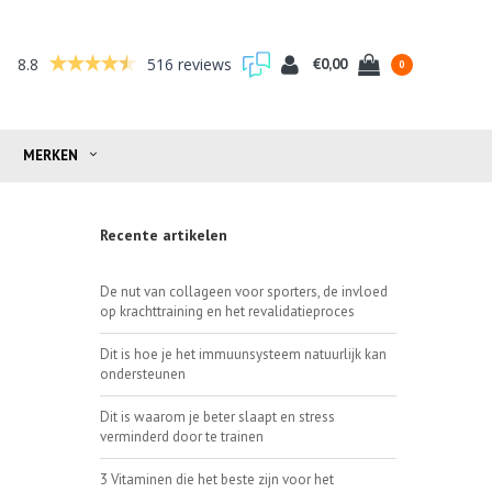
8.8
516 reviews
€0,00
0
MERKEN
Recente artikelen
De nut van collageen voor sporters, de invloed
op krachttraining en het revalidatieproces
Dit is hoe je het immuunsysteem natuurlijk kan
ondersteunen
Dit is waarom je beter slaapt en stress
verminderd door te trainen
3 Vitaminen die het beste zijn voor het