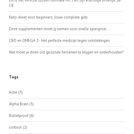
Dit is het verschil tussen normale MCT en zijn krachtige broertje, de
C8
Keto-dieet voor beginners: Jouw complete gids
Deze supplementen moet jij nemen voor snelle spiergroei
CBD en OMEGA-3 - Het perfecte medicijn tegen ontstekingen
Wat moet je doen om gezonde hersenen te krijgen en onderhouden?
Tags
Actie
(3)
Alpha Brain
(5)
Bulletproof
(6)
cortisol
(2)