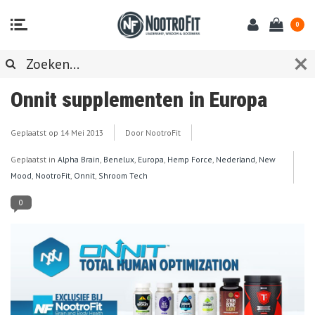
0
Onnit supplementen in Europa
Geplaatst op
14 Mei 2013
Door NootroFit
Geplaatst in
Alpha Brain
,
Benelux
,
Europa
,
Hemp Force
,
Nederland
,
New
Mood
,
NootroFit
,
Onnit
,
Shroom Tech
0