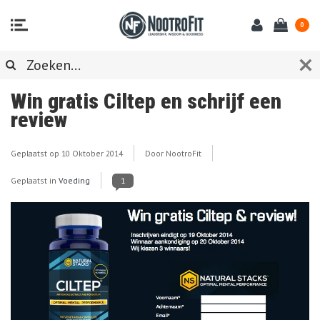
0
Win gratis Ciltep en schrijf een
review
Geplaatst op
10 Oktober 2014
Door NootroFit
Geplaatst in
Voeding
1