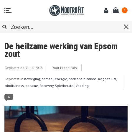
0
BLOG
De heilzame werking van Epsom
zout
Geplaatst op
31 Juli 2018
Door Michel Vos
Geplaatst in
beweging
,
cortisol
,
energie
,
hormonale balans
,
magnesium
,
mindfulness
,
opname
,
Recovery
,
Spierherstel
,
Voeding
6