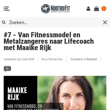
0
#7 - Van Fitnessmodel en
Metalzangeres naar Lifecoach
met Maaike Rijk
Geplaatst op
1 Juli 2018
Door Michel Vos
Geplaatst in
Podcast
0