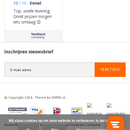
10
/
10
Emiel
Top, snelle levering.
Onnit prijzen mogen
iets omlaag 😉
Inschrijven nieuwsbrief
VERSTUUR
© Copyright 2026 - Theme by
DMWS.nl
Wij slaan cookies op om onze website te verbeteren. Is dat akkoord?
Nootrofit
9.1
/
10
-
363
beoordelingen op
Feedback Company