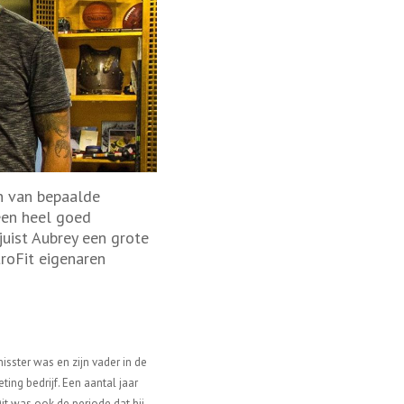
n van bepaalde
een heel goed
juist Aubrey een grote
roFit eigenaren
isster was en zijn vader in de
ting bedrijf. Een aantal jaar
it was ook de periode dat hij