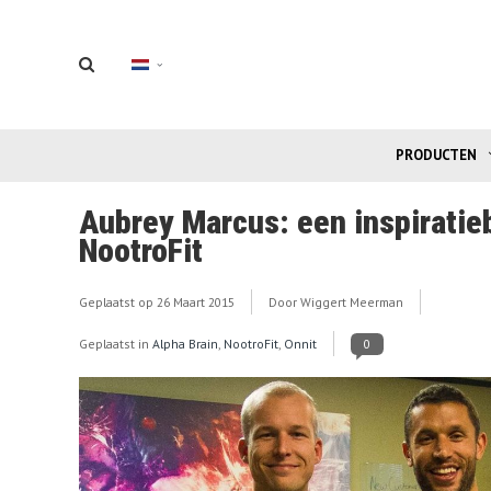
PRODUCTEN
Aubrey Marcus: een inspiratie
NootroFit
Geplaatst op
26 Maart 2015
Door Wiggert Meerman
Geplaatst in
Alpha Brain
,
NootroFit
,
Onnit
0