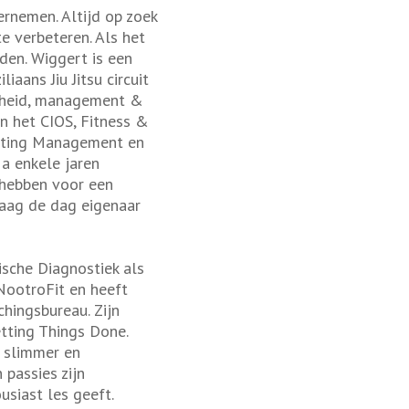
rnemen. Altijd op zoek
e verbeteren. Als het
den. Wiggert is een
iaans Jiu Jitsu circuit
dheid, management &
n het CIOS, Fitness &
eting Management en
Na enkele jaren
 hebben voor een
daag de dag eigenaar
sche Diagnostiek als
NootroFit en heeft
hingsbureau. Zijn
tting Things Done.
m slimmer en
 passies zijn
usiast les geeft.