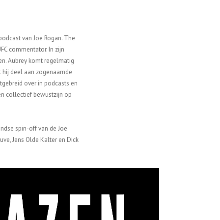
e podcast van Joe Rogan. The
FC commentator. In zijn
en. Aubrey komt regelmatig
mt hij deel aan zogenaamde
uitgebreid over in podcasts en
en collectief bewustzijn op
andse spin-off van de Joe
ruve, Jens Olde Kalter en Dick