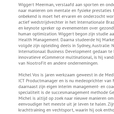
Wiggert Meerman, verslaafd aan sporten en onde
naar manieren om mentale en fysieke prestaties t
onbekend is moet het ervaren en onderzocht wor
actief wedstrijdvechter in het Internationale Brazil
en keynote spreker op evenementen over gezon
human optimization. Wiggert begon zijn studie aa
Health Management. Daarna studeerde hij Mark
volgde zijn opleiding deels in Sydney, Australie. 
Internationaal Business Development gedaan te
innovatieve eCommerce multinational, is hij van
van NootroFit en andere ondernemingen.
Michel Vos is jaren werkzaam geweest in de Medi
ICT Productmanager en is nu medeoprichter van 
daarnaast zijn eigen interim management- en coac
specialiteit is de succesmanagement methode Ge
Michel is altijd op zoek naar nieuwe manieren o
eenvoudiger het meeste uit je leven te halen. Zijn
krachttraining en vechtsport, waarin hij ook entho