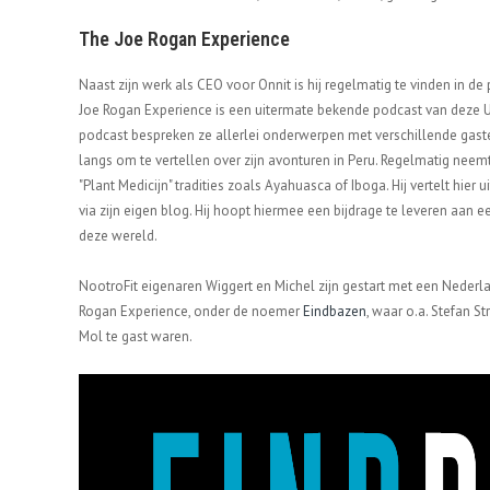
The Joe Rogan Experience
Naast zijn werk als CEO voor Onnit is hij regelmatig te vinden in d
Joe Rogan Experience is een uitermate bekende podcast van deze U
podcast bespreken ze allerlei onderwerpen met verschillende gast
langs om te vertellen over zijn avonturen in Peru. Regelmatig nee
"Plant Medicijn" tradities zoals Ayahuasca of Iboga. Hij vertelt hier 
via zijn eigen blog. Hij hoopt hiermee een bijdrage te leveren aan e
deze wereld.
NootroFit eigenaren Wiggert en Michel zijn gestart met een Nederl
Rogan Experience, onder de noemer
Eindbazen
, waar o.a. Stefan St
Mol te gast waren.