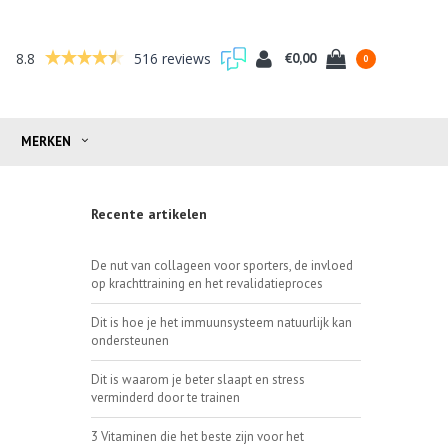
8.8
516 reviews
€0,00
0
MERKEN
Recente artikelen
De nut van collageen voor sporters, de invloed
op krachttraining en het revalidatieproces
Dit is hoe je het immuunsysteem natuurlijk kan
ondersteunen
Dit is waarom je beter slaapt en stress
verminderd door te trainen
3 Vitaminen die het beste zijn voor het