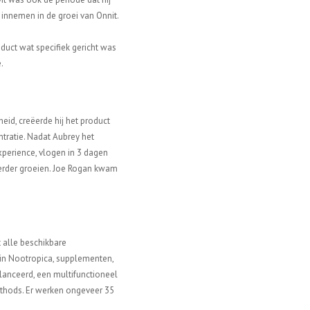
 innemen in de groei van Onnit.
oduct wat specifiek gericht was
.
heid,
creëerde
hij het product
ntratie. Nadat Aubrey het
xperience, vlogen in 3 dagen
 verder groeien. Joe Rogan kwam
 alle beschikbare
 in Nootropica, supplementen,
lanceerd, een multifunctioneel
ethods. Er werken ongeveer 35