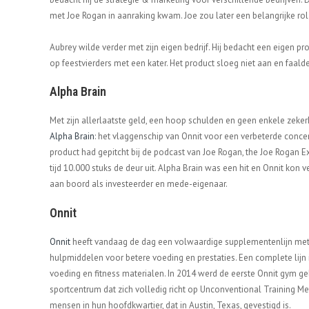
met Joe Rogan in aanraking kwam. Joe zou later een belangrijke rol
Aubrey wilde verder met zijn eigen bedrijf. Hij bedacht een eigen pr
op feestvierders met een kater. Het product sloeg niet aan en faalde
Alpha Brain
Met zijn allerlaatste geld, een hoop schulden en geen enkele zeker
Alpha Brain
: het vlaggenschip van Onnit voor een verbeterde conce
product had gepitcht bij de podcast van Joe Rogan, the Joe Rogan E
tijd 10.000 stuks de deur uit. Alpha Brain was een hit en Onnit kon
aan boord als investeerder en mede-eigenaar.
Onnit
Onnit
heeft vandaag de dag een volwaardige supplementenlijn met
hulpmiddelen voor betere voeding en prestaties. Een complete lijn
voeding en fitness materialen. In 2014 werd de eerste Onnit gym ge
sportcentrum dat zich volledig richt op Unconventional Training M
mensen in hun hoofdkwartier, dat in Austin, Texas, gevestigd is.