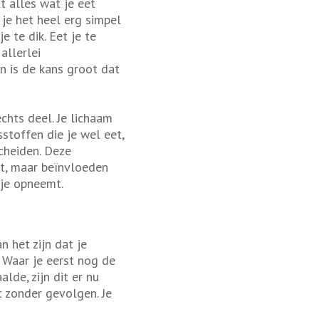
t alles wat je eet
 je het heel erg simpel
e te dik. Eet je te
allerlei
n is de kans groot dat
chts deel. Je lichaam
sstoffen die je wel eet,
cheiden. Deze
t, maar beïnvloeden
 je opneemt.
n het zijn dat je
 Waar je eerst nog de
lde, zijn dit er nu
t zonder gevolgen. Je