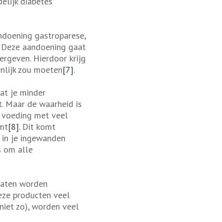
delijk diabetes
ndoening gastroparese,
. Deze aandoening gaat
rgeven. Hierdoor krijg
enlijk zou moeten
[7]
.
at je minder
t. Maar de waarheid is
n voeding met veel
mt
[8]
. Dit komt
 in je ingewanden
s om alle
raten worden
eze producten veel
niet zo), worden veel