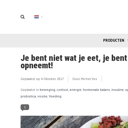
PRODUCTEN
Je bent niet wat je eet, je bent
opneemt!
Geplaatst op
4 Oktober 2017
Door Michel Vos
Geplaatst in
beweging
,
cortisol
,
energie
,
hormonale balans
,
insuline
,
o
probiotica
,
visolie
,
Voeding
1