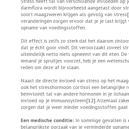
Stress heeft tal van verschillende invloeden op 
darmflora wordt bijvoorbeeld aangetast door str
soort maagzweren krijgen als gevolg van stress
veranderingen zorgen ervoor dat je je last krijg
opname van voedingsstoffen.
Dit effect is zelfs zo sterk dat het daarom zinloo
dat je écht goor vindt. Dit veroorzaakt zoveel st
uiteindelijk netto niets opneemt van dit eten. De
iemand je spruitjes voorzet, heb je een wetensc
reden om deze af te slaan.
Naast de directe invloed van stress op het maag
ook het stresshormoon cortisol een belangrijke r
beïnvloedt tal van andere hormonen in je lichaa
invloed op je immuunsysteem
[12]
. Allemaal zake
zorgen dat je weer minder voedingsstoffen gaat
Een medische conditie:
In sommige gevallen is 
belangrijkste oorzaak van je verminderde opname