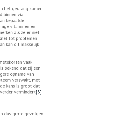
in het gedrang komen.
d binnen via
aan bepaalde
mmige vitaminen en
merken als ze er niet
 snel tot problemen
dan kan dit makkelijk
ametekorten vaak
is bekend dat zij een
lagere opname van
ysteem verzwakt, met
 de kans is groot dat
 verder vermindert
[3]
.
n dus grote gevolgen