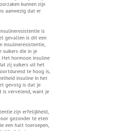
oorzaken kunnen zijn
ns aanwezig dat er
Insulineresistentie is
 gevallen is dit een
 insulineresistentie,
suikers die in je
n. Het hormoon insuline
t zij suikers uit het
voortdurend te hoog is,
lheid insuline in het
et gevolg is dat je
t is vervelend, want je
ntie zijn erfelijkheid,
Door gezonder te eten
ie een halt toeroepen,