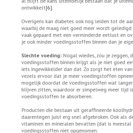
al blijft de kans uiteindelijk bestaan dat je uitein
ontwikkelt
[6]
.
Overigens kan diabetes ook nog leiden tot de aa
waarbij de maag niet goed meer wordt geledigd
vaak gepaard met een verminderde eetlust en ove
je ook minder voedingsstoffen binnen dan je eig
Slechte voeding:
Nogal wiedes, zou je zeggen, d
voedingsstoffen binnen krijgt als je niet goed ee
iets ingewikkelder dan dat. Zo zorgt het eten va
vezels ervoor dat je meer voedingstoffen opnee
mogelijk doordat de voedingsstoffen wat langer
blijven zitten, waardoor er simpelweg meer tijd i
voedingsstoffen te absorberen.
Producten die bestaan uit geraffineerde koolhyd
daarentegen juist erg snel afgebroken. Ook als d
vitaminen en mineralen bevatten (dat is meestal 
voedingsstoffen niet opgenomen.