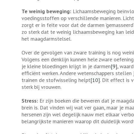
Te weinig beweging:
Lichaamsbeweging beïnvl
voedingsstoffen op verschillende manieren. Lic
zorgt er in feite voor dat de darmen ‘gemasseerd’
zo sterk dat te weinig lichaamsbeweging kan lei
het maagdarmstelsel.
Over de gevolgen van zware training is nog weinig
Volgens een denklijn kunnen hele zware oefening
je kleine bloedingen krijgt in je darmen
[9]
, waar
efficiënt werken. Andere wetenschappers stellen 
trainen de stofwisseling helpt
[10]
. Dit effect is
sterk bij vrouwen.
Stress:
Er zijn boeken die beweren dat je maagda
brein is. Dat vinden wij wat ver gaan, maar je m
hersenen zijn wel degelijk nauw met elkaar verb
belangrijkste manieren waarop dit duidelijk wordt 