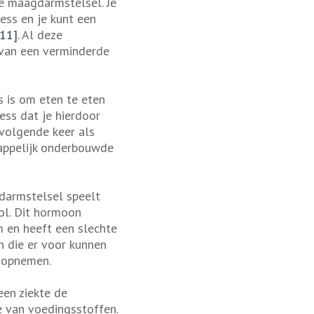
je maagdarmstelsel. Je
ess en je kunt een
[11]
. Al deze
t van een verminderde
s is om eten te eten
ress dat je hierdoor
 volgende keer als
happelijk onderbouwde
darmstelsel speelt
ol. Dit hormoon
m en heeft een slechte
n die er voor kunnen
 opnemen.
een ziekte de
 van voedingsstoffen.