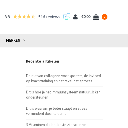
8.8
516 reviews
€0,00
0
MERKEN
Recente artikelen
De nut van collageen voor sporters, de invloed
op krachttraining en het revalidatieproces
Dit is hoe je het immuunsysteem natuurlijk kan
ondersteunen
Dit is waarom je beter slaapt en stress
verminderd door te trainen
3 Vitaminen die het beste zijn voor het