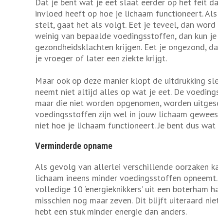
Dat je bent wat je eet slaat eerder op het feit da
invloed heeft op hoe je lichaam functioneert. Als
stelt, gaat het als volgt. Eet je teveel, dan word j
weinig van bepaalde voedingsstoffen, dan kun je 
gezondheidsklachten krijgen. Eet je ongezond, da
je vroeger of later een ziekte krijgt.
Maar ook op deze manier klopt de uitdrukking sle
neemt niet altijd alles op wat je eet. De voeding
maar die niet worden opgenomen, worden uitges
voedingsstoffen zijn wel in jouw lichaam gewees
niet hoe je lichaam functioneert. Je bent dus wat
Verminderde opname
Als gevolg van allerlei verschillende oorzaken ka
lichaam ineens minder voedingsstoffen opneemt.
volledige 10 ‘energieknikkers’ uit een boterham haa
misschien nog maar zeven. Dit blijft uiteraard nie
hebt een stuk minder energie dan anders.