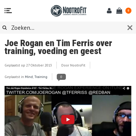
0
Joe Rogan en Tim Ferris over
training, voeding en geest
Geplaatst op
27 Oktober 2013
Door NootroFit
Geplaatst in
Mind
,
Training
0