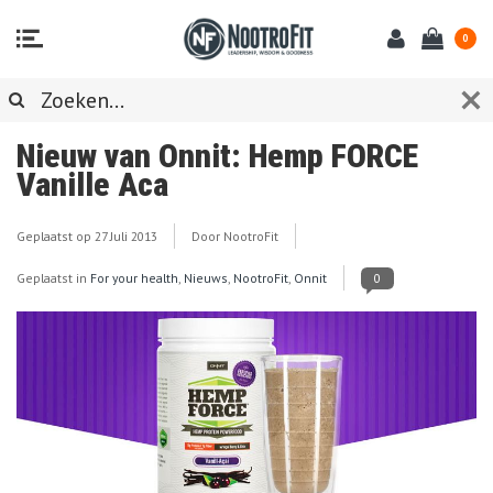
0
Nieuw van Onnit: Hemp FORCE
Vanille Aca
Geplaatst op
27 Juli 2013
Door NootroFit
Geplaatst in
For your health
,
Nieuws
,
NootroFit
,
Onnit
0