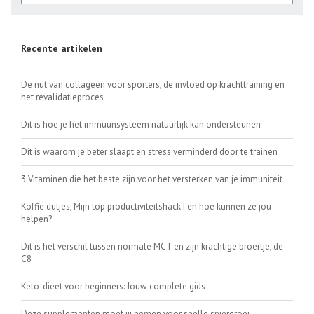
Recente artikelen
De nut van collageen voor sporters, de invloed op krachttraining en
het revalidatieproces
Dit is hoe je het immuunsysteem natuurlijk kan ondersteunen
Dit is waarom je beter slaapt en stress verminderd door te trainen
3 Vitaminen die het beste zijn voor het versterken van je immuniteit
Koffie dutjes, Mijn top productiviteitshack | en hoe kunnen ze jou
helpen?
Dit is het verschil tussen normale MCT en zijn krachtige broertje, de
C8
Keto-dieet voor beginners: Jouw complete gids
Deze supplementen moet jij nemen voor snelle spiergroei