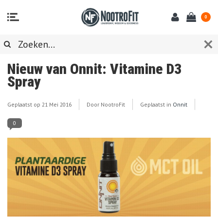
0
Nieuw van Onnit: Vitamine D3
Spray
Geplaatst op
21 Mei 2016
Door NootroFit
Geplaatst in
Onnit
0